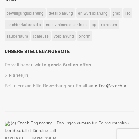
bewilligungsplanung
detailplanung
entwurfsplanung
gmp
iso
machbarkeitsstudie
medizinisches zentrum
op
reinraum
sauberraum
schleuse
vorplanung
önorm
UNSERE STELLENANGEBOTE
Derzeit haben wir
folgende Stellen offen
:
> Planer(in)
Bei Interesse bitte Bewerbung per Email an
office@czech.at
(c) Czech Engineering - Das Ingenieurbüro für Reinraumtechnik |
Der Spezialist für reine Luft.
KONTAKT
IMPRESSUM