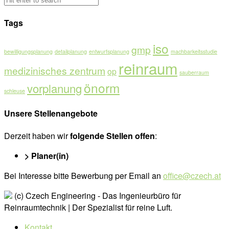
Tags
iso
gmp
bewilligungsplanung
detailplanung
entwurfsplanung
machbarkeitsstudie
reinraum
medizinisches zentrum
op
sauberraum
önorm
vorplanung
schleuse
Unsere Stellenangebote
Derzeit haben wir
folgende Stellen offen
:
> Planer(in)
Bei Interesse bitte Bewerbung per Email an
office@czech.at
(c) Czech Engineering - Das Ingenieurbüro für
Reinraumtechnik | Der Spezialist für reine Luft.
Kontakt