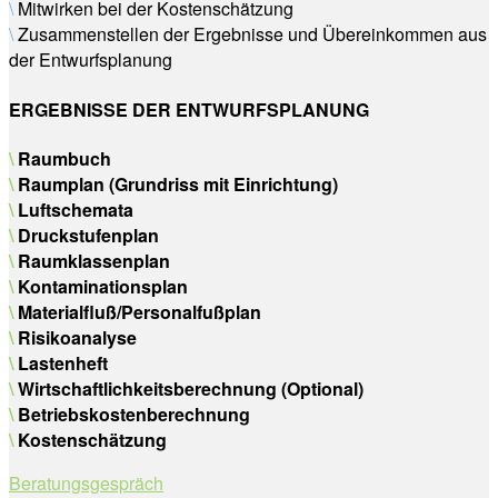
\
Mitwirken bei der Kostenschätzung
\
Zusammenstellen der Ergebnisse und Übereinkommen aus
der Entwurfsplanung
ERGEBNISSE DER ENTWURFSPLANUNG
\
Raumbuch
\
Raumplan (Grundriss mit Einrichtung)
\
Luftschemata
\
Druckstufenplan
\
Raumklassenplan
\
Kontaminationsplan
\
Materialfluß/Personalfußplan
\
Risikoanalyse
\
Lastenheft
\
Wirtschaftlichkeitsberechnung (Optional)
\
Betriebskostenberechnung
\
Kostenschätzung
Beratungsgespräch