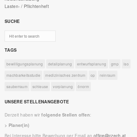
Lasten- / Pflichtenheft
SUCHE
TAGS
bewilligungsplanung
detailplanung
entwurfsplanung
gmp
iso
machbarkeitsstudie
medizinisches zentrum
op
reinraum
sauberraum
schleuse
vorplanung
önorm
UNSERE STELLENANGEBOTE
Derzeit haben wir
folgende Stellen offen
:
> Planer(in)
Bei Interesse bitte Bewerbung per Email an
office@czech.at