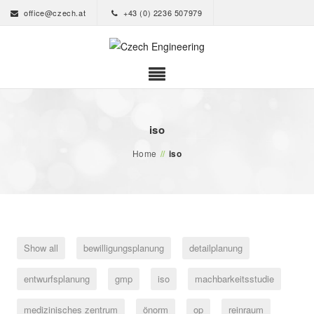
office@czech.at
+43 (0) 2236 507979
iso
Home
//
iso
Show all
bewilligungsplanung
detailplanung
entwurfsplanung
gmp
iso
machbarkeitsstudie
medizinisches zentrum
önorm
op
reinraum