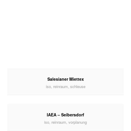
Salesianer Miettex
iso, reinraum, schleuse
IAEA – Seibersdorf
iso, reinraum, vorplanung