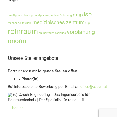
iso
gmp
bewilligungsplanung
detailplanung
entwurfsplanung
medizinisches zentrum
op
machbarkeitsstudie
reinraum
vorplanung
sauberraum
schleuse
önorm
Unsere Stellenangebote
Derzeit haben wir
folgende Stellen offen
:
> Planer(in)
Bei Interesse bitte Bewerbung per Email an
office@czech.at
(c) Czech Engineering - Das Ingenieurbüro für
Reinraumtechnik | Der Spezialist für reine Luft.
Kontakt