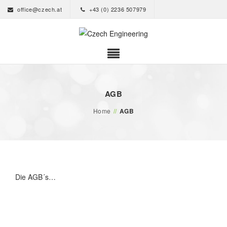
office@czech.at
+43 (0) 2236 507979
AGB
Home
//
AGB
Die AGB´s…