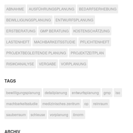
ABNAHME
AUSFÜHRUNGSPLANUNG
BEDARFSERHEBUNG
BEWILLIGUNGSPLANUNG
ENTWURFSPLANUNG
ERSTBERATUNG
GMP BERATUNG
KOSTENSCHÄTZUNG
LASTENHEFT
MACHBARKEITSSTUDIE
PFLICHTENHEFT
PROJEKTBEGLEITENDE PLANUNG
PROJEKTZEITPLAN
RISIKOANALYSE
VERGABE
VORPLANUNG
TAGS
bewilligungsplanung
detailplanung
entwurfsplanung
gmp
iso
machbarkeitsstudie
medizinisches zentrum
op
reinraum
sauberraum
schleuse
vorplanung
önorm
ARCHIV