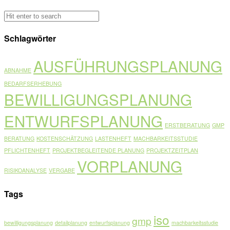
Schlagwörter
AUSFÜHRUNGSPLANUNG
ABNAHME
BEDARFSERHEBUNG
BEWILLIGUNGSPLANUNG
ENTWURFSPLANUNG
ERSTBERATUNG
GMP
BERATUNG
KOSTENSCHÄTZUNG
LASTENHEFT
MACHBARKEITSSTUDIE
PFLICHTENHEFT
PROJEKTBEGLEITENDE PLANUNG
PROJEKTZEITPLAN
VORPLANUNG
RISIKOANALYSE
VERGABE
Tags
iso
gmp
bewilligungsplanung
detailplanung
entwurfsplanung
machbarkeitsstudie