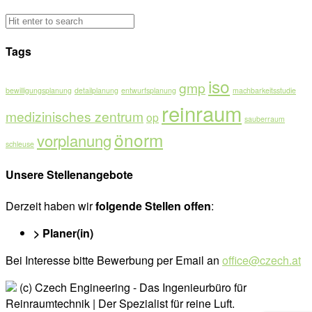
Tags
iso
gmp
bewilligungsplanung
detailplanung
entwurfsplanung
machbarkeitsstudie
reinraum
medizinisches zentrum
op
sauberraum
önorm
vorplanung
schleuse
Unsere Stellenangebote
Derzeit haben wir
folgende Stellen offen
:
> Planer(in)
Bei Interesse bitte Bewerbung per Email an
office@czech.at
(c) Czech Engineering - Das Ingenieurbüro für
Reinraumtechnik | Der Spezialist für reine Luft.