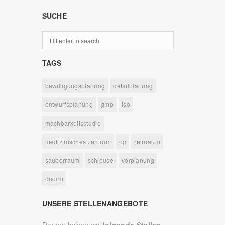
SUCHE
TAGS
bewilligungsplanung
detailplanung
entwurfsplanung
gmp
iso
machbarkeitsstudie
medizinisches zentrum
op
reinraum
sauberraum
schleuse
vorplanung
önorm
UNSERE STELLENANGEBOTE