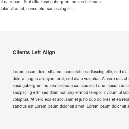
et ea rebum. Stet clita kasd gubergren, no sea takimata
lor sit amet, consetetur sadipscing elitr.
Clients Left Align
Lorem ipsum dolor sit amet, consetetur sadipscing elitr, sed di
dolore magna aliquyam erat, sed diam voluptua. At vero eos et a
kasd gubergren, no sea takimata sanctus est Lorem ipsum dolor
sadipscing elitr, sed diam nonumy eirmod tempor invidunt ut la
voluptua. At vero eos et accusam et justo duo dolores et ea reb
sanctus est Lorem ipsum dolor sit amet. Lorem ipsum dolor sit am