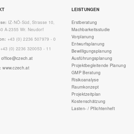
KT
LEISTUNGEN
sse:
IZ-NÖ-Süd, Strasse 10,
Erstberatung
60 A-2355 Wr. Neudorf
Machbarkeitsstudie
Vorplanung
fon:
+43 (0) 2236 507979 - 0
Entwurfsplanung
:
+43 (0) 2236 320053 - 11
Bewilligungsplanung
:
office@czech.at
Ausführungsplanung
Projektbegleitende Planung
e:
www.czech.at
GMP Beratung
Risikoanalyse
Raumkonzept
Projektzeitplan
Kostenschätzung
Lasten- / Pflichtenheft