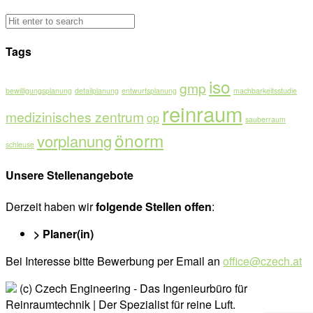
Tags
iso
gmp
bewilligungsplanung
detailplanung
entwurfsplanung
machbarkeitsstudie
reinraum
medizinisches zentrum
op
sauberraum
önorm
vorplanung
schleuse
Unsere Stellenangebote
Derzeit haben wir
folgende Stellen offen
:
> Planer(in)
Bei Interesse bitte Bewerbung per Email an
office@czech.at
(c) Czech Engineering - Das Ingenieurbüro für
Reinraumtechnik | Der Spezialist für reine Luft.