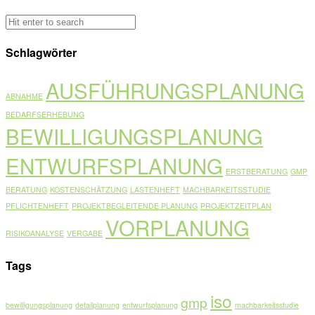
Schlagwörter
AUSFÜHRUNGSPLANUNG
ABNAHME
BEDARFSERHEBUNG
BEWILLIGUNGSPLANUNG
ENTWURFSPLANUNG
ERSTBERATUNG
GMP
BERATUNG
KOSTENSCHÄTZUNG
LASTENHEFT
MACHBARKEITSSTUDIE
PFLICHTENHEFT
PROJEKTBEGLEITENDE PLANUNG
PROJEKTZEITPLAN
VORPLANUNG
RISIKOANALYSE
VERGABE
Tags
iso
gmp
bewilligungsplanung
detailplanung
entwurfsplanung
machbarkeitsstudie