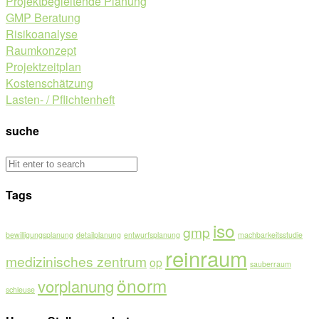
Projektbegleitende Planung
GMP Beratung
Risikoanalyse
Raumkonzept
Projektzeitplan
Kostenschätzung
Lasten- / Pflichtenheft
suche
Tags
iso
gmp
bewilligungsplanung
detailplanung
entwurfsplanung
machbarkeitsstudie
reinraum
medizinisches zentrum
op
sauberraum
önorm
vorplanung
schleuse