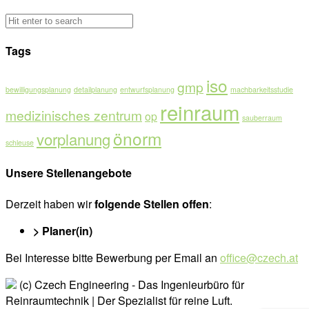
Tags
iso
gmp
bewilligungsplanung
detailplanung
entwurfsplanung
machbarkeitsstudie
reinraum
medizinisches zentrum
op
sauberraum
önorm
vorplanung
schleuse
Unsere Stellenangebote
Derzeit haben wir
folgende Stellen offen
:
> Planer(in)
Bei Interesse bitte Bewerbung per Email an
office@czech.at
(c) Czech Engineering - Das Ingenieurbüro für
Reinraumtechnik | Der Spezialist für reine Luft.