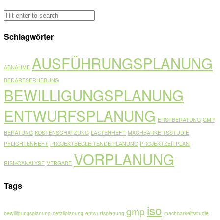
Schlagwörter
AUSFÜHRUNGSPLANUNG
ABNAHME
BEDARFSERHEBUNG
BEWILLIGUNGSPLANUNG
ENTWURFSPLANUNG
ERSTBERATUNG
GMP
BERATUNG
KOSTENSCHÄTZUNG
LASTENHEFT
MACHBARKEITSSTUDIE
PFLICHTENHEFT
PROJEKTBEGLEITENDE PLANUNG
PROJEKTZEITPLAN
VORPLANUNG
RISIKOANALYSE
VERGABE
Tags
iso
gmp
bewilligungsplanung
detailplanung
entwurfsplanung
machbarkeitsstudie