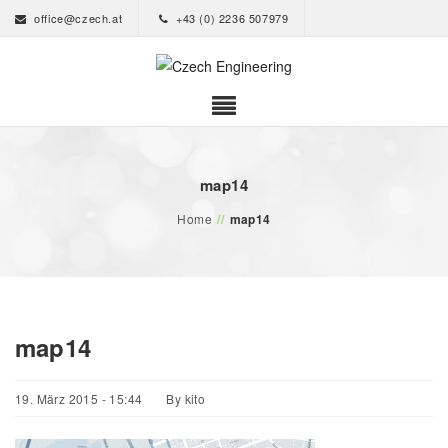
office@czech.at
+43 (0) 2236 507979
map14
Home
//
map14
map14
19. März 2015 - 15:44
By
kito