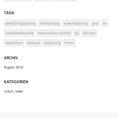
TAGS
bewilligungsplanung
detailplanung
entwurfsplanung
gmp
iso
machbarkeitsstudie
medizinisches zentrum
op
reinraum
sauberraum
schleuse
vorplanung
önorm
ARCHIV
August 2016
KATEGORIEN
czech_news