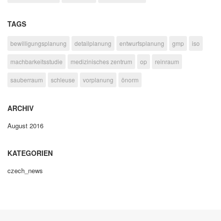
TAGS
bewilligungsplanung
detailplanung
entwurfsplanung
gmp
iso
machbarkeitsstudie
medizinisches zentrum
op
reinraum
sauberraum
schleuse
vorplanung
önorm
ARCHIV
August 2016
KATEGORIEN
czech_news