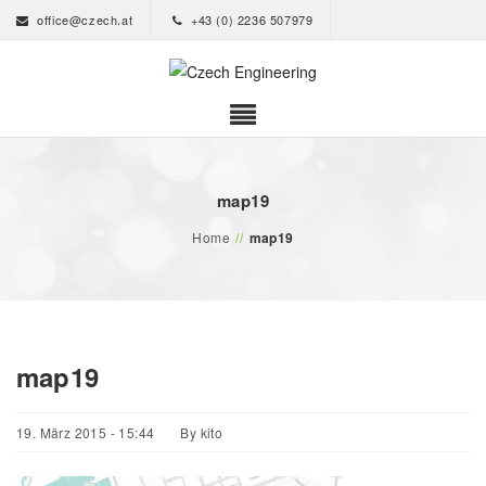
office@czech.at
+43 (0) 2236 507979
map19
Home
//
map19
map19
19. März 2015 - 15:44
By
kito