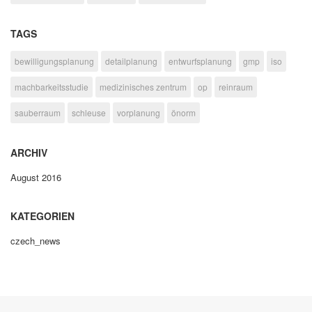
TAGS
bewilligungsplanung
detailplanung
entwurfsplanung
gmp
iso
machbarkeitsstudie
medizinisches zentrum
op
reinraum
sauberraum
schleuse
vorplanung
önorm
ARCHIV
August 2016
KATEGORIEN
czech_news