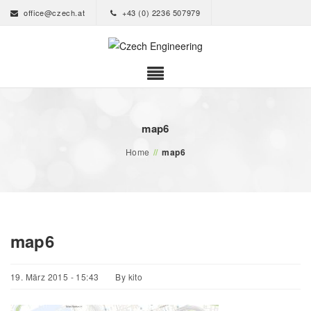
office@czech.at
+43 (0) 2236 507979
map6
Home
//
map6
map6
19. März 2015 - 15:43
By
kito