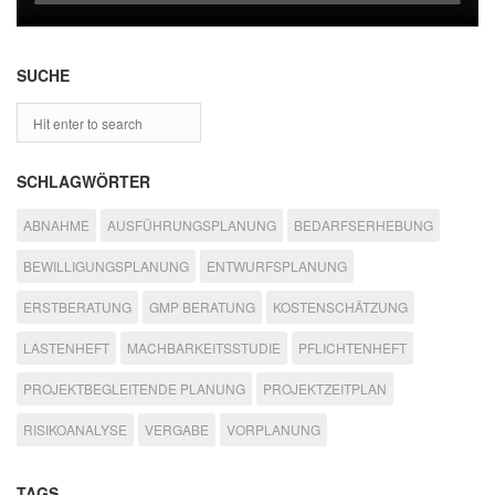
SUCHE
SCHLAGWÖRTER
ABNAHME
AUSFÜHRUNGSPLANUNG
BEDARFSERHEBUNG
BEWILLIGUNGSPLANUNG
ENTWURFSPLANUNG
ERSTBERATUNG
GMP BERATUNG
KOSTENSCHÄTZUNG
LASTENHEFT
MACHBARKEITSSTUDIE
PFLICHTENHEFT
PROJEKTBEGLEITENDE PLANUNG
PROJEKTZEITPLAN
RISIKOANALYSE
VERGABE
VORPLANUNG
TAGS