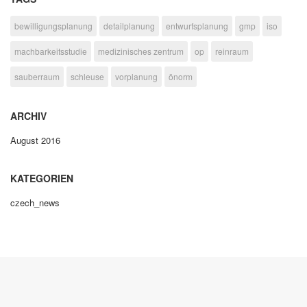
bewilligungsplanung
detailplanung
entwurfsplanung
gmp
iso
machbarkeitsstudie
medizinisches zentrum
op
reinraum
sauberraum
schleuse
vorplanung
önorm
ARCHIV
August 2016
KATEGORIEN
czech_news