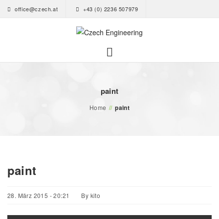
office@czech.at
+43 (0) 2236 507979
paint
Home
//
paint
paint
28. März 2015 - 20:21
By
kito