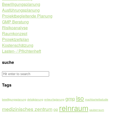
Bewilligungsplanung
Ausführungsplanung
Projektbegleitende Planung
GMP Beratung
Risikoanalyse
Raumkonzept
Projektzeitplan
Kostenschätzung
Lasten- / Pflichtenheft
suche
Tags
iso
gmp
bewilligungsplanung
detailplanung
entwurfsplanung
machbarkeitsstudie
reinraum
medizinisches zentrum
op
sauberraum