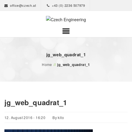
office@czech.at
+43 (0) 2236 507979
jg_web_quadrat_1
Home
//
jg_web_quadrat_1
jg_web_quadrat_1
12. August 2016 - 16:20
By
kito