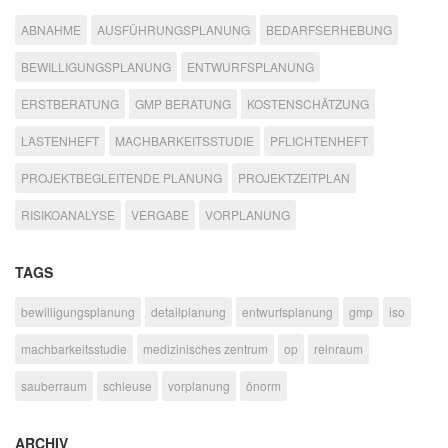
ABNAHME
AUSFÜHRUNGSPLANUNG
BEDARFSERHEBUNG
BEWILLIGUNGSPLANUNG
ENTWURFSPLANUNG
ERSTBERATUNG
GMP BERATUNG
KOSTENSCHÄTZUNG
LASTENHEFT
MACHBARKEITSSTUDIE
PFLICHTENHEFT
PROJEKTBEGLEITENDE PLANUNG
PROJEKTZEITPLAN
RISIKOANALYSE
VERGABE
VORPLANUNG
TAGS
bewilligungsplanung
detailplanung
entwurfsplanung
gmp
iso
machbarkeitsstudie
medizinisches zentrum
op
reinraum
sauberraum
schleuse
vorplanung
önorm
ARCHIV