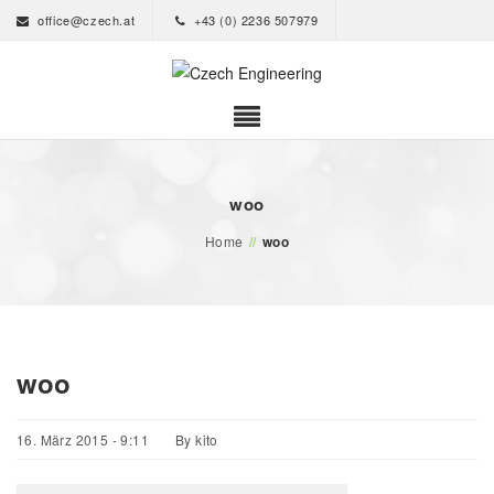
office@czech.at
+43 (0) 2236 507979
woo
Home
//
woo
woo
16. März 2015 - 9:11
By
kito