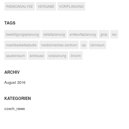
RISIKOANALYSE
VERGABE
VORPLANUNG
TAGS
bewilligungsplanung
detailplanung
entwurfsplanung
gmp
iso
machbarkeitsstudie
medizinisches zentrum
op
reinraum
sauberraum
schleuse
vorplanung
önorm
ARCHIV
August 2016
KATEGORIEN
czech_news