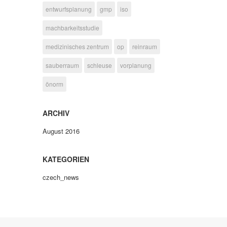
entwurfsplanung
gmp
iso
machbarkeitsstudie
medizinisches zentrum
op
reinraum
sauberraum
schleuse
vorplanung
önorm
ARCHIV
August 2016
KATEGORIEN
czech_news