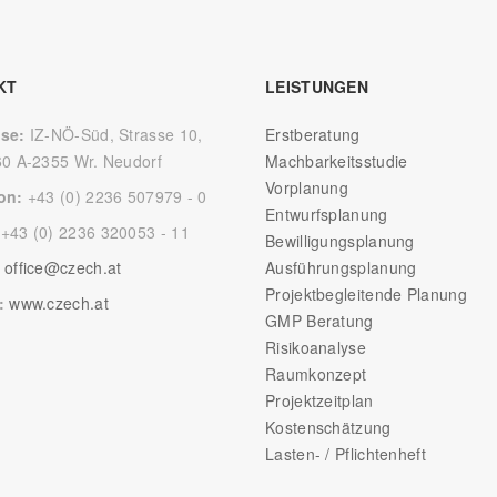
KT
LEISTUNGEN
sse:
IZ-NÖ-Süd, Strasse 10,
Erstberatung
60 A-2355 Wr. Neudorf
Machbarkeitsstudie
Vorplanung
fon:
+43 (0) 2236 507979 - 0
Entwurfsplanung
:
+43 (0) 2236 320053 - 11
Bewilligungsplanung
:
office@czech.at
Ausführungsplanung
Projektbegleitende Planung
e:
www.czech.at
GMP Beratung
Risikoanalyse
Raumkonzept
Projektzeitplan
Kostenschätzung
Lasten- / Pflichtenheft