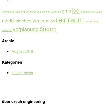
iso
gmp
bewilligungsplanung
detailplanung
entwurfsplanung
machbarkeitsstudie
reinraum
medizinisches zentrum
op
sauberraum
önorm
vorplanung
schleuse
Archiv
August 2016
Kategorien
czech_news
über czech engineering