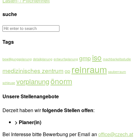
Lasten- / Pflichtenheft
suche
Tags
iso
gmp
bewilligungsplanung
detailplanung
entwurfsplanung
machbarkeitsstudie
reinraum
medizinisches zentrum
op
sauberraum
önorm
vorplanung
schleuse
Unsere Stellenangebote
Derzeit haben wir
folgende Stellen offen
:
> Planer(in)
Bei Interesse bitte Bewerbung per Email an
office@czech.at