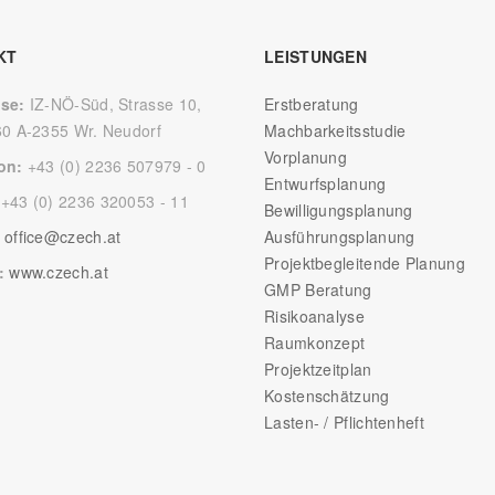
KT
LEISTUNGEN
sse:
IZ-NÖ-Süd, Strasse 10,
Erstberatung
60 A-2355 Wr. Neudorf
Machbarkeitsstudie
Vorplanung
fon:
+43 (0) 2236 507979 - 0
Entwurfsplanung
:
+43 (0) 2236 320053 - 11
Bewilligungsplanung
:
office@czech.at
Ausführungsplanung
Projektbegleitende Planung
e:
www.czech.at
GMP Beratung
Risikoanalyse
Raumkonzept
Projektzeitplan
Kostenschätzung
Lasten- / Pflichtenheft