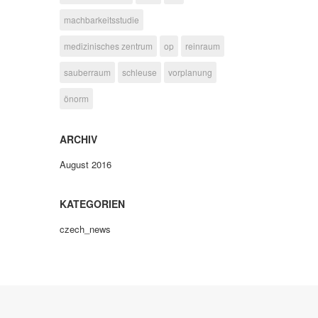
machbarkeitsstudie
medizinisches zentrum
op
reinraum
sauberraum
schleuse
vorplanung
önorm
ARCHIV
August 2016
KATEGORIEN
czech_news