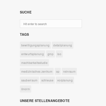
SUCHE
TAGS
bewilligungsplanung
detailplanung
entwurfsplanung
gmp
iso
machbarkeitsstudie
medizinisches zentrum
op
reinraum
sauberraum
schleuse
vorplanung
önorm
UNSERE STELLENANGEBOTE