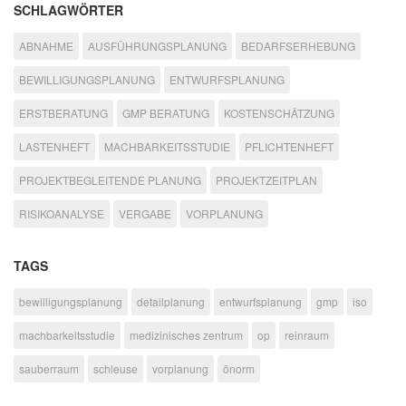
SCHLAGWÖRTER
ABNAHME
AUSFÜHRUNGSPLANUNG
BEDARFSERHEBUNG
BEWILLIGUNGSPLANUNG
ENTWURFSPLANUNG
ERSTBERATUNG
GMP BERATUNG
KOSTENSCHÄTZUNG
LASTENHEFT
MACHBARKEITSSTUDIE
PFLICHTENHEFT
PROJEKTBEGLEITENDE PLANUNG
PROJEKTZEITPLAN
RISIKOANALYSE
VERGABE
VORPLANUNG
TAGS
bewilligungsplanung
detailplanung
entwurfsplanung
gmp
iso
machbarkeitsstudie
medizinisches zentrum
op
reinraum
sauberraum
schleuse
vorplanung
önorm