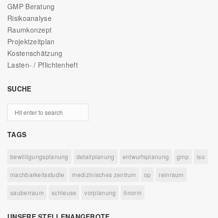
GMP Beratung
Risikoanalyse
Raumkonzept
Projektzeitplan
Kostenschätzung
Lasten- / Pflichtenheft
SUCHE
TAGS
bewilligungsplanung
detailplanung
entwurfsplanung
gmp
iso
machbarkeitsstudie
medizinisches zentrum
op
reinraum
sauberraum
schleuse
vorplanung
önorm
UNSERE STELLENANGEBOTE