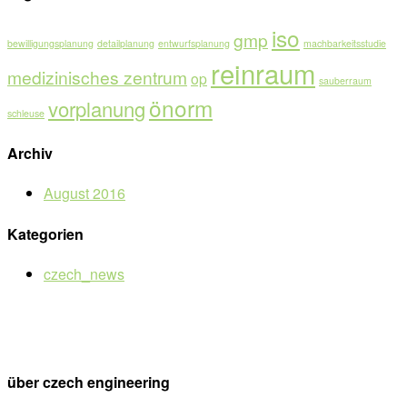
iso
gmp
bewilligungsplanung
detailplanung
entwurfsplanung
machbarkeitsstudie
reinraum
medizinisches zentrum
op
sauberraum
önorm
vorplanung
schleuse
Archiv
August 2016
Kategorien
czech_news
über czech engineering