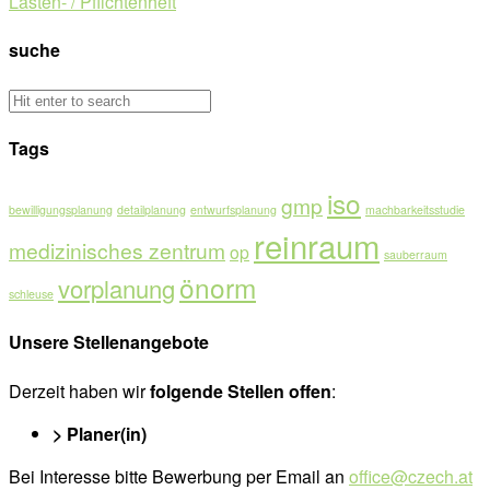
Lasten- / Pflichtenheft
suche
Tags
iso
gmp
bewilligungsplanung
detailplanung
entwurfsplanung
machbarkeitsstudie
reinraum
medizinisches zentrum
op
sauberraum
önorm
vorplanung
schleuse
Unsere Stellenangebote
Derzeit haben wir
folgende Stellen offen
:
> Planer(in)
Bei Interesse bitte Bewerbung per Email an
office@czech.at