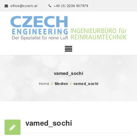
office@czech.at
+43 (0) 2236 507979
vamed_sochi
Home
//
Medien
//
vamed_sochi
vamed_sochi