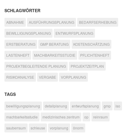
SCHLAGWÖRTER
ABNAHME
AUSFÜHRUNGSPLANUNG
BEDARFSERHEBUNG
BEWILLIGUNGSPLANUNG
ENTWURFSPLANUNG
ERSTBERATUNG
GMP BERATUNG
KOSTENSCHÄTZUNG
LASTENHEFT
MACHBARKEITSSTUDIE
PFLICHTENHEFT
PROJEKTBEGLEITENDE PLANUNG
PROJEKTZEITPLAN
RISIKOANALYSE
VERGABE
VORPLANUNG
TAGS
bewilligungsplanung
detailplanung
entwurfsplanung
gmp
iso
machbarkeitsstudie
medizinisches zentrum
op
reinraum
sauberraum
schleuse
vorplanung
önorm